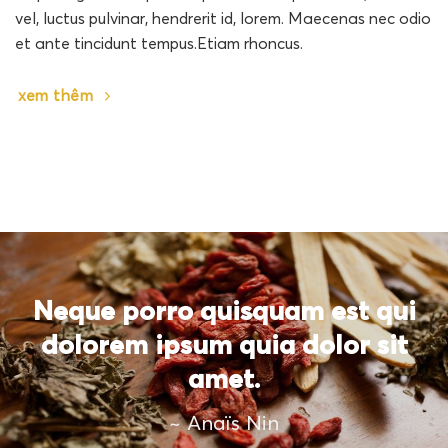
vel, luctus pulvinar, hendrerit id, lorem. Maecenas nec odio
et ante tincidunt tempus.Etiam rhoncus.
xem thêm
Neque porro quisquam est qui
dolorem ipsum quia dolor sit
amet.
~ Anaïs Nin