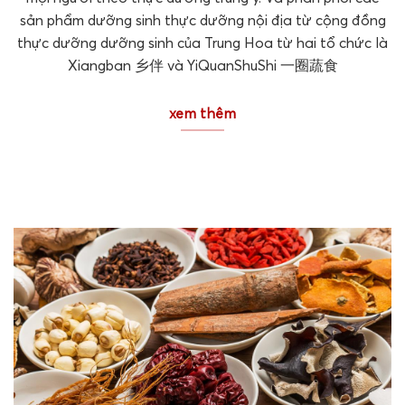
sản phẩm dưỡng sinh thực dưỡng nội địa từ cộng đồng
thực dưỡng dưỡng sinh của Trung Hoa từ hai tổ chức là
Xiangban 乡伴 và YiQuanShuShi 一圈蔬食
xem thêm