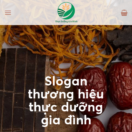
Skip
to
content
Slogan
thương hiệu
thực dưỡng
gia đình